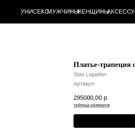
УНИСЕКС
МУЖЧИНЫ
ЖЕНЩИНЫ
АКСЕССУАРЫ
ДОМ
УНИСЕКС
МУЖЧИНЫ
ЖЕНЩИНЫ
АКСЕССУАРЫ
ДОМ
Платье-трапеция 
Stas Lopatkin
Артикул:
295000,00
р.
таблица размеров
Оформить предзаказ