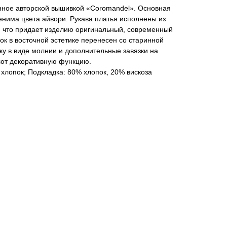
нное авторской вышивкой «Coromandel». Основная
енима цвета айвори. Рукава платья исполнены из
, что придает изделию оригинальный, современный
ок в восточной эстетике перенесен со старинной
у в виде молнии и дополнительные завязки на
яют декоративную функцию.
 хлопок; Подкладка: 80% хлопок, 20% вискоза