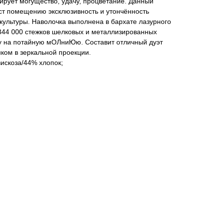
зирует могущество, удачу, процветание. Данный
ст помещению эксклюзивность и утончённость
культуры. Наволочка выполнена в бархате лазурного
 344 000 стежков шелковых и металлизированных
ку на потайную мОЛниЮю. Составит отличный дуэт
ком в зеркальной проекции.
вискоза/44% хлопок;