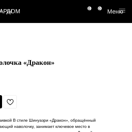
0
0
Меню
меню
олочка «Дракон»
шивкой B стиле Шинуазри «Дракон», обращённый
ающий наволочку, занимает ключевое место в