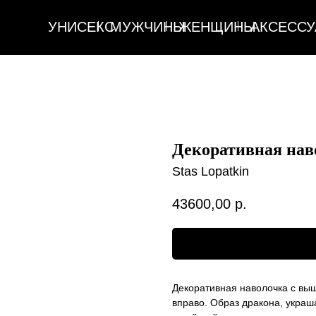
УНИСЕКС
МУЖЧИНЫ
ЖЕНЩИНЫ
АКСЕССУАРЫ
ДОМ
УНИСЕКС
МУЖЧИНЫ
ЖЕНЩИНЫ
АКСЕССУАРЫ
ДОМ
Декоративная нав
Stas Lopatkin
43600,00
р.
Оформить предзаказ
Декоративная наволочка с вы
вправо. Образ дракона, украш