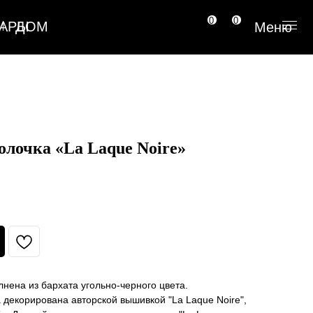
0
0
Меню
меню
олочка «La Laque Noire»
нена из бархата угольно-черного цвета.
 декорирована авторской вышивкой "La Laque Noire",