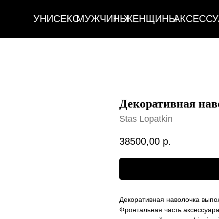
УНИСЕКС
МУЖЧИНЫ
ЖЕНЩИНЫ
АКСЕССУАРЫ
ДОМ
УНИСЕКС
МУЖЧИНЫ
ЖЕНЩИНЫ
АКСЕССУАРЫ
ДОМ
Декоративная нав
Stas Lopatkin
38500,00
р.
Оформить предзаказ
Декоративная наволочка выпол
Фронтальная часть аксессуара