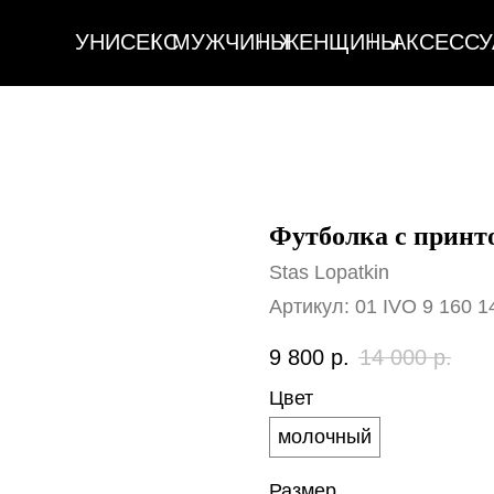
УНИСЕКС
МУЖЧИНЫ
ЖЕНЩИНЫ
АКСЕССУАРЫ
ДОМ
УНИСЕКС
МУЖЧИНЫ
ЖЕНЩИНЫ
АКСЕССУАРЫ
ДОМ
Футболка с принт
Stas Lopatkin
Артикул:
01 IVO 9 160 1
9 800
р.
14 000
р.
Цвет
молочный
Размер