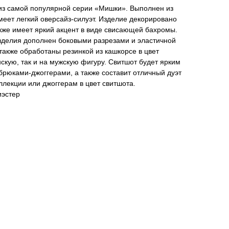
из самой популярной серии «Мишки». Выполнен из
меет легкий оверсайз-силуэт. Изделие декорировано
кже имеет яркий акцент в виде свисающей бахромы.
зделия дополнен боковыми разрезами и эластичной
 также обработаны резинкой из кашкорсе в цвет
нскую, так и на мужскую фигуру. Свитшот будет ярким
брюками-джоггерами, а также составит отличный дуэт
лекции или джоггерам в цвет свитшота.
иэстер