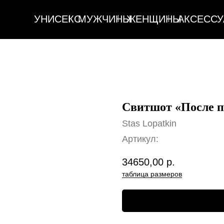
УНИСЕКС
МУЖЧИНЫ
ЖЕНЩИНЫ
АКСЕССУАРЫ
ДОМ
УНИСЕКС
МУЖЧИНЫ
ЖЕНЩИНЫ
АКСЕССУАРЫ
ДОМ
Свитшот «После п
Stas Lopatkin
Артикул:
34650,00
р.
таблица размеров
Оформить предзаказ