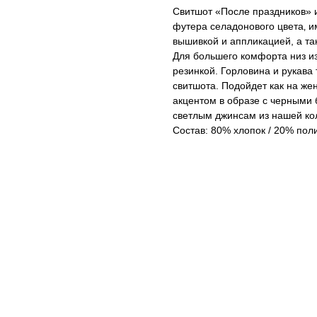
Свитшот «После праздников» 
футера селадонового цвета‚ и
вышивкой и аппликацией, а та
Для большего комфорта низ и
резинкой. Горловина и рукава
свитшота. Подойдет как на же
акцентом в образе с черными 
светлым джинсам из нашей кол
Состав: 80% хлопок / 20% пол