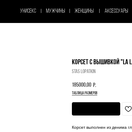
УНИСЕКС
МУЖЧИНЫ
ЖЕНЩИНЫ
АКСЕССУАРЫ
ДОМ
УНИСЕКС
МУЖЧИНЫ
ЖЕНЩИНЫ
АКСЕССУАРЫ
ДОМ
Корсет с вышивкой "La L
Stas Lopatkin
185000,00
р.
таблица размеров
Оформить предзаказ
Корсет выполнен из денима гл