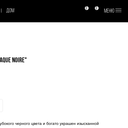
0
0
Меню
меню
aque Noire"
убокого черного цвета и богато украшен изысканной