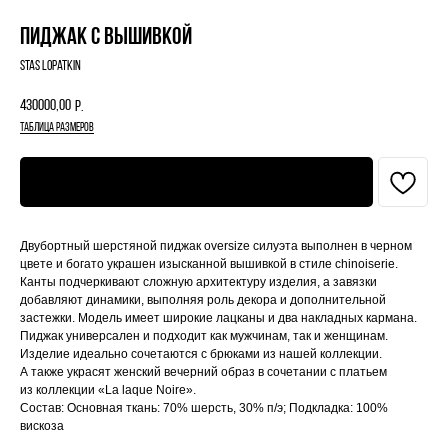
Пиджак с вышивкой
Stas Lopatkin
430000,00
р.
таблица размеров
Оформить предзаказ
Двубортный шерстяной пиджак oversize силуэта выполнен в черном
цвете и богато украшен изысканной вышивкой в стиле chinoiserie.
Канты подчеркивают сложную архитектуру изделия, а завязки
добавляют динамики, выполняя роль декора и дополнительной
застежки. Модель имеет широкие лацканы и два накладных кармана.
Пиджак универсален и подходит как мужчинам, так и женщинам.
Изделие идеально сочетаются с брюками из нашей коллекции.
А также украсят женский вечерний образ в сочетании с платьем
из коллекции «La laque Noire».
Состав: Основная ткань: 70% шерсть, 30% п/э; Подкладка: 100%
вискоза